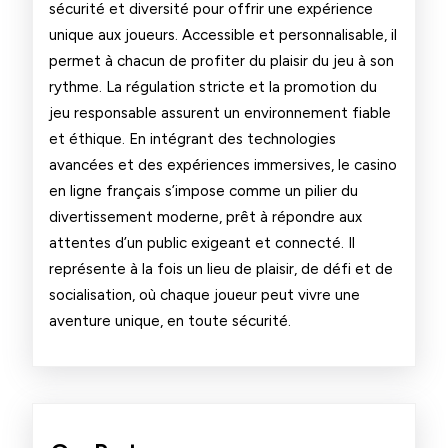
sécurité et diversité pour offrir une expérience
unique aux joueurs. Accessible et personnalisable, il
permet à chacun de profiter du plaisir du jeu à son
rythme. La régulation stricte et la promotion du
jeu responsable assurent un environnement fiable
et éthique. En intégrant des technologies
avancées et des expériences immersives, le casino
en ligne français s’impose comme un pilier du
divertissement moderne, prêt à répondre aux
attentes d’un public exigeant et connecté. Il
représente à la fois un lieu de plaisir, de défi et de
socialisation, où chaque joueur peut vivre une
aventure unique, en toute sécurité.