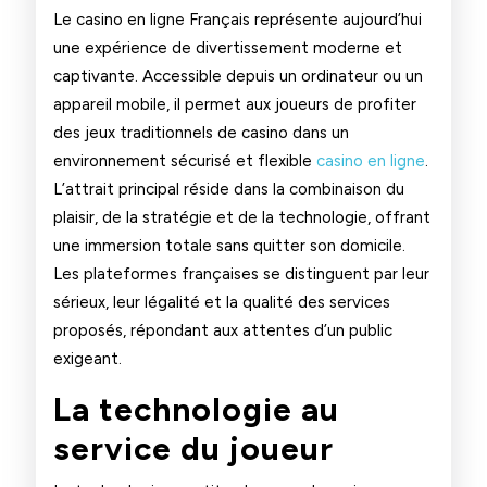
bud
Le casino en ligne Français représente aujourd’hui
une expérience de divertissement moderne et
sur
captivante. Accessible depuis un ordinateur ou un
casi
appareil mobile, il permet aux joueurs de profiter
des jeux traditionnels de casino dans un
en
environnement sécurisé et flexible
casino en ligne
.
lign
L’attrait principal réside dans la combinaison du
Fran
plaisir, de la stratégie et de la technologie, offrant
une immersion totale sans quitter son domicile.
Les plateformes françaises se distinguent par leur
sérieux, leur légalité et la qualité des services
proposés, répondant aux attentes d’un public
exigeant.
La technologie au
service du joueur