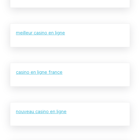
meilleur casino en ligne
casino en ligne france
nouveau casino en ligne