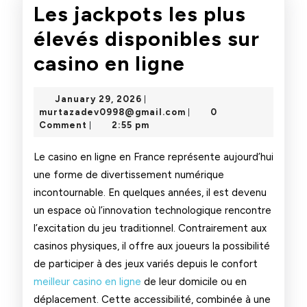
Les jackpots les plus
élevés disponibles sur
Les
casino en ligne
jackpots
January
January 29, 2026
|
les
29,
murtazadev0998@gmai
murtazadev0998@gmail.com
0
|
2026
Comment
2:55 pm
|
plus
élevés
Le casino en ligne en France représente aujourd’hui
une forme de divertissement numérique
disponibles
incontournable. En quelques années, il est devenu
sur
un espace où l’innovation technologique rencontre
l’excitation du jeu traditionnel. Contrairement aux
casino
casinos physiques, il offre aux joueurs la possibilité
en
de participer à des jeux variés depuis le confort
ligne
meilleur casino en ligne
de leur domicile ou en
déplacement. Cette accessibilité, combinée à une