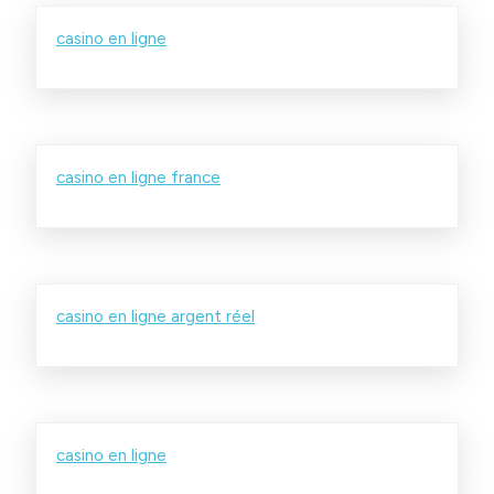
casino en ligne
casino en ligne france
casino en ligne argent réel
casino en ligne