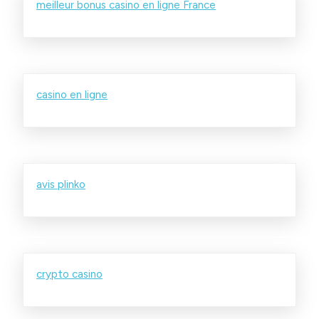
meilleur bonus casino en ligne France
casino en ligne
avis plinko
crypto casino