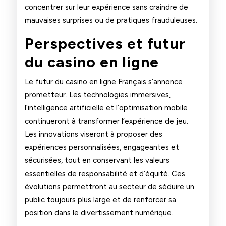
concentrer sur leur expérience sans craindre de
mauvaises surprises ou de pratiques frauduleuses.
Perspectives et futur
du casino en ligne
Le futur du casino en ligne Français s’annonce
prometteur. Les technologies immersives,
l’intelligence artificielle et l’optimisation mobile
continueront à transformer l’expérience de jeu.
Les innovations viseront à proposer des
expériences personnalisées, engageantes et
sécurisées, tout en conservant les valeurs
essentielles de responsabilité et d’équité. Ces
évolutions permettront au secteur de séduire un
public toujours plus large et de renforcer sa
position dans le divertissement numérique.