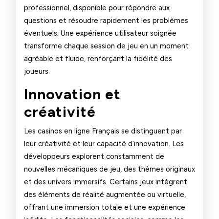
professionnel, disponible pour répondre aux
questions et résoudre rapidement les problèmes
éventuels. Une expérience utilisateur soignée
transforme chaque session de jeu en un moment
agréable et fluide, renforçant la fidélité des
joueurs.
Innovation et
créativité
Les casinos en ligne Français se distinguent par
leur créativité et leur capacité d’innovation. Les
développeurs explorent constamment de
nouvelles mécaniques de jeu, des thèmes originaux
et des univers immersifs. Certains jeux intègrent
des éléments de réalité augmentée ou virtuelle,
offrant une immersion totale et une expérience