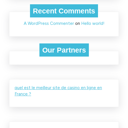
Recent Comments
A WordPress Commenter
on
Hello world!
Our Partners
quel est le meilleur site de casino en ligne en
France ?