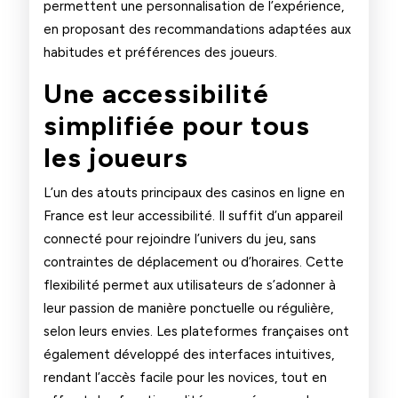
permettent une personnalisation de l’expérience,
en proposant des recommandations adaptées aux
habitudes et préférences des joueurs.
Une accessibilité
simplifiée pour tous
les joueurs
L’un des atouts principaux des casinos en ligne en
France est leur accessibilité. Il suffit d’un appareil
connecté pour rejoindre l’univers du jeu, sans
contraintes de déplacement ou d’horaires. Cette
flexibilité permet aux utilisateurs de s’adonner à
leur passion de manière ponctuelle ou régulière,
selon leurs envies. Les plateformes françaises ont
également développé des interfaces intuitives,
rendant l’accès facile pour les novices, tout en